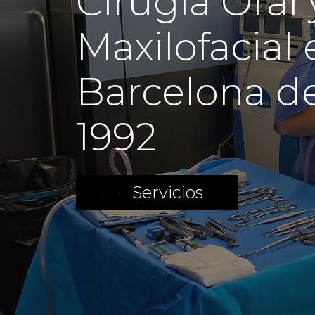
Cirugia
Oral
Maxilofacial
Barcelona
d
1992
Servicios
Hit enter to search or ESC to close