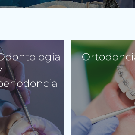
Odontología
Ortodonci
y
periodoncia