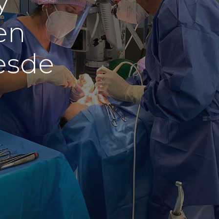
y
en
esde