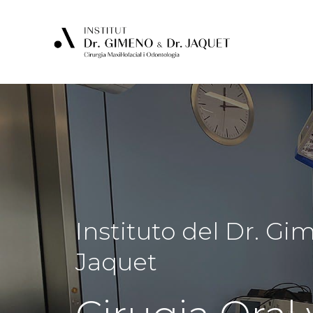
Skip
to
main
content
Instituto
del
Dr.
Gi
Jaquet