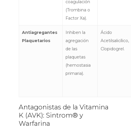
coagulación
(Trombina o
Factor Xa).
Antiagregantes
Inhiben la
Ácido
Plaquetarios
agregación
Acetilsalicílico,
de las
Clopidogrel.
plaquetas
(hemostasia
primaria).
Antagonistas de la Vitamina
K (AVK): Sintrom® y
Warfarina