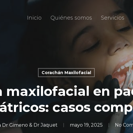
Inicio
Quiénes somos
Servicios
Corachán Maxilofacial
a maxilofacial en pa
átricos: casos comp
ca Dr Gimeno & Dr Jaquet
mayo 19, 2025
No Co