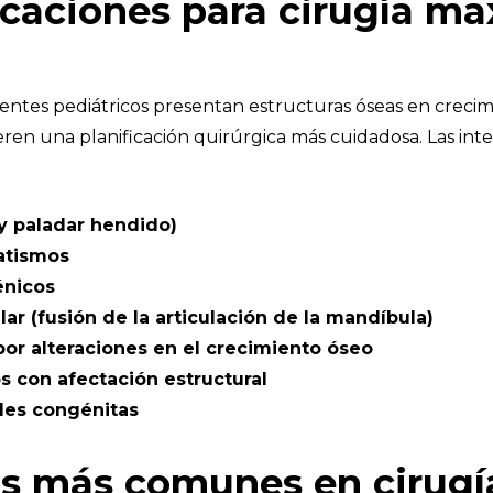
icaciones para cirugía max
acientes pediátricos presentan estructuras óseas en crec
ren una planificación quirúrgica más cuidadosa. Las in
 y paladar hendido)
matismos
énicos
r (fusión de la articulación de la mandíbula)
por alteraciones en el crecimiento óseo
s con afectación estructural
les congénitas
s más comunes en cirugía