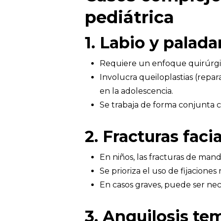
pediátrica
1. Labio y palad
Requiere un enfoque quirúrgic
Involucra queiloplastias (repar
en la adolescencia.
Se trabaja de forma conjunta c
2. Fracturas fac
En niños, las fracturas de mand
Se prioriza el uso de fijacione
En casos graves, puede ser nece
3. Anquilosis t