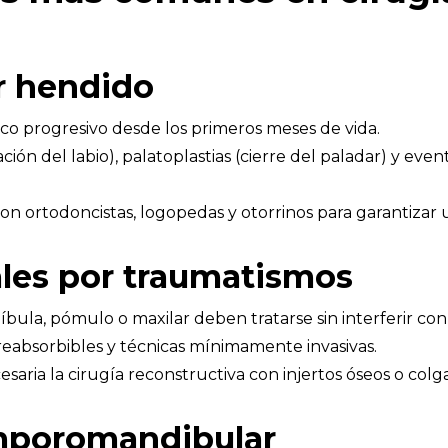
ar hendido
o progresivo desde los primeros meses de vida.
ación del labio), palatoplastias (cierre del paladar) y ev
on ortodoncistas, logopedas y otorrinos para garantizar 
iales por traumatismos
íbula, pómulo o maxilar deben tratarse sin interferir con 
s reabsorbibles y técnicas mínimamente invasivas.
saria la cirugía reconstructiva con injertos óseos o colga
emporomandibular