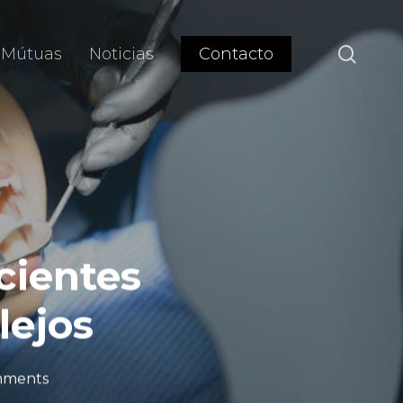
sear
Mútuas
Noticias
Contacto
cientes
lejos
mments