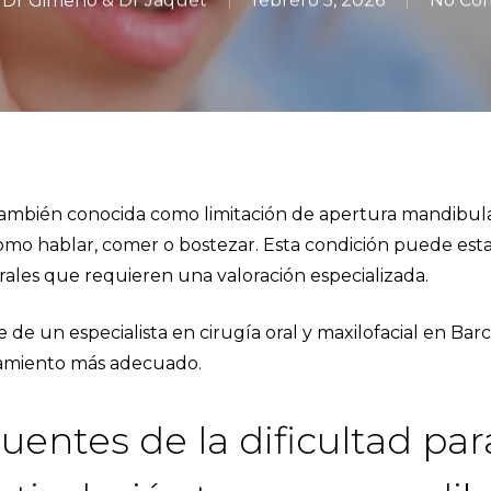
a Dr Gimeno & Dr Jaquet
febrero 5, 2026
No Co
también conocida como limitación de apertura mandibula
omo hablar, comer o bostezar. Esta condición puede est
rales que requieren una valoración especializada.
 de un especialista en
cirugía oral y maxilofacial en Bar
ratamiento más adecuado.
entes de la dificultad para