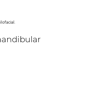
lofacial
.
mandibular