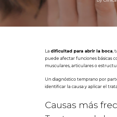
By
Clinic
La
dificultad para abrir la boca
, 
puede afectar funciones básicas c
musculares, articulares o estructu
Un diagnóstico temprano por parte
identificar la causa y aplicar el t
Causas más frecu
Hit enter to search or ESC to close