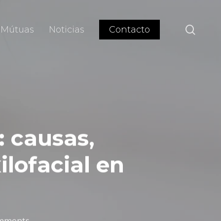
sear
Mútuas
Noticias
Contacto
: causas,
lofacial en