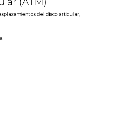
ular (ATM)
plazamientos del disco articular,
a
.