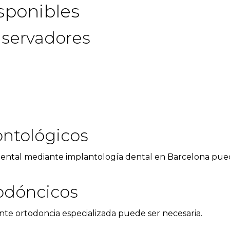
sponibles
nservadores
ntológicos
 dental mediante
implantología dental en Barcelona
pued
odóncicos
ante
ortodoncia especializada
puede ser necesaria.