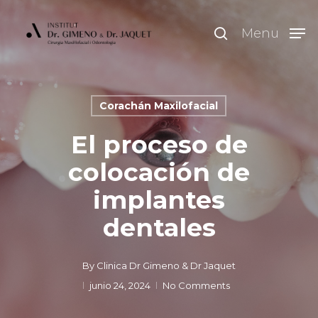
Skip
to
search
Menu
main
content
Corachán Maxilofacial
El proceso de
colocación de
implantes
dentales
By
Clinica Dr Gimeno & Dr Jaquet
junio 24, 2024
No Comments